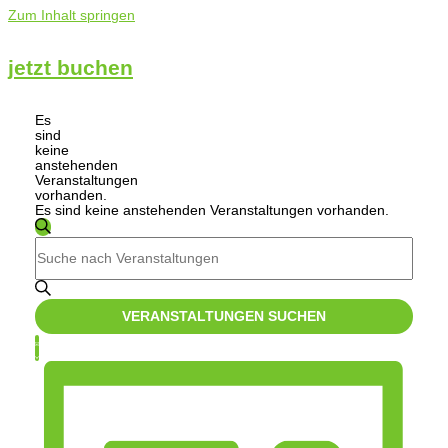
Zum Inhalt springen
jetzt buchen
Es
sind
keine
anstehenden
Veranstaltungen
vorhanden.
Es sind keine anstehenden Veranstaltungen vorhanden.
Veranstaltungen
SUCHE
Bitte
Suche
Schlüsselwort
und
eingeben.
Suche
Ansichten,
nach
VERANSTALTUNGEN SUCHEN
Veranstaltungen
Navigation
Schlüsselwort.
Veranstaltung
LISTE
Ansichten-
Navigation